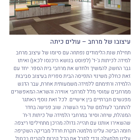
עיצובו של מרחב – עולים כיתה
תחילת שנת הלימודים נפתחה עם סיומו של עיצוב מרחב
למידה לכיתות ג'-ד' (לפוסט בנושא היכנסו לכאן) ואיתו
גבר החשק להמשיך ולחדש את מרחבי בית הספר. יחד עם
זאת כחלק משינוי התפיסה הבית ספרית בעיצוב סביבות
הלמידה ורתימתם ללמידה משמעותית אחרת, עבר הדגש
ממרחבים עמוסי מלל למרחבי אווירה והשראה המאפשרים
מפגשים חברתיים בין אישיים. לכל זאת נוסף האתגר
להתחבר לעולמם של בני העשרה. שוב פגישה בחדר
המנהלת, שיחה וסיור במרחבי הלמידה של כיתות ז'-ח'
שהשאירו אותנו עם תהייה גדולה מהיכן מתחילים! ריצפה
חומה הביטה עלינו מלמטה תקרת חרדל מבריקה השקיפה
עלינו מלמעלה וכדי לתבל את הכל קירות לוקרים בכחול