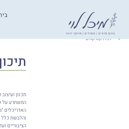
בית
Ski
לפרויקט קודם
t
conten
תיכון
תכנון ועיצוב 
האדריכלים "גי
והלבשת כלל מ
הציבוריים ועד