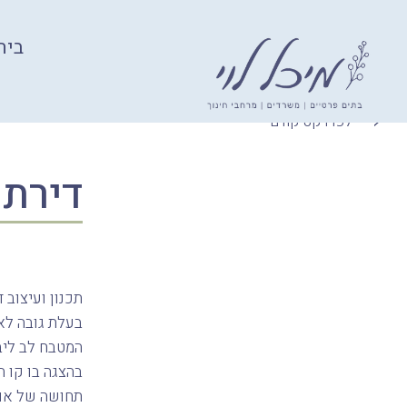
בית
Ski
לפרויקט קודם
t
conten
דירת 
בעלת גובה לא
המטבח לב ליב
בהצגה בו קו ה
תחושה של אוור