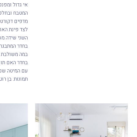
אי גדול ומפנק
המטבח ובחלקו
מדפים דקורטיב
לצד פינת האוכ
השני שידה מש
בחדר המתבגרת
במה משולבת א
בחדר האם תוכ
עם המיטה שנב
תמונות: בן רוט